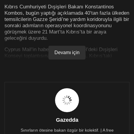
Kıbrıs Cumhuriyeti Dışişleri Bakanı Konstantinos
Kombos, bugün yaptığı açıklamada 40’tan fazla ülkeden
temsilcilerin Gazze Şeridi’ne yardım koridoruyla ilgili bir
sonraki adımların operasyonel koordinasyonunu
görüşmek üzere 21 Mart’ta Kıbrıs’ta bir araya
geleceğini duyurdu.
Cyprus Mail’in haberine göre Brüksel’deki Dışişleri
Devamı için
Konseyi toplantısına katılan Kombos, Kıbrıs’taki
yapılacak bu toplantının yardımın yola çıkması,
taşınması ve dağıtılması aşamalarında kapasitenin
artırılması ve projeyi uzun vadede desteklemek için
özel bir fon oluşturulması konularına odaklanacağını
söyledi.
Kombos, ilk sevkiyatın yola çıkması sırasında ortaya
çıkan küçük teknik sorunların ele alındığını ve ABD
tarafından geçici bir iskele oluşturulmasının ilerlediğini
ve başlangıçta tartışılandan daha erken hazır
Gazedda
olabileceğini sözlerine ekledi.
Sınırların ötesine bakan özgür bir kolektif. | A free