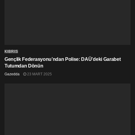
etkili olduğuna” dikkat çeken Bakan, Kıbrıs’ın artık
“büyüyen bir uluslararası insani yardım koalisyonu”
olmasından son derece memnun olduğunu sözlerine
ekledi.
KIBRIS
Gençlik Federasyonu’ndan Polise: DAÜ’deki Garabet
Tutumdan Dönün
Gazedda
23 MART 2025