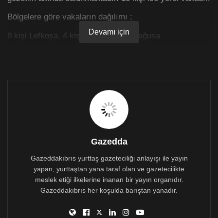
Bölgelere göre vakaların dağılımı ;
Devamı için
9 kişi Lefkoşa, 4 kişi Girne, 6 kişi Mağusa
21 Şubat 2021 Covid-19 genel durumu şöyle:
Bugün Yapılan Test Sayısı: 4666
Bugün Saptanan Pozitif Vaka Sayısı: 23
Ülke dışından gelen Vaka Sayısı : 4
Karantinada Pozitifleşen Temaslı Vaka Sayısı: 6
Gazedda
Yerel Vaka Sayısı: 13
Gazeddakıbrıs yurttaş gazeteciliği anlayışı ile yayın
İyileşip Bugün Taburcu Edilen Hasta Sayısı: 56
yapan, yurttaştan yana taraf olan ve gazetecilikte
meslek etiği ilkelerine inanan bir yayın organıdır.
Bugün Kaybedilen Hasta: 1
Gazeddakıbrıs her koşulda barıştan yanadır.
Yapılan Toplam Test Sayısı: 504.171