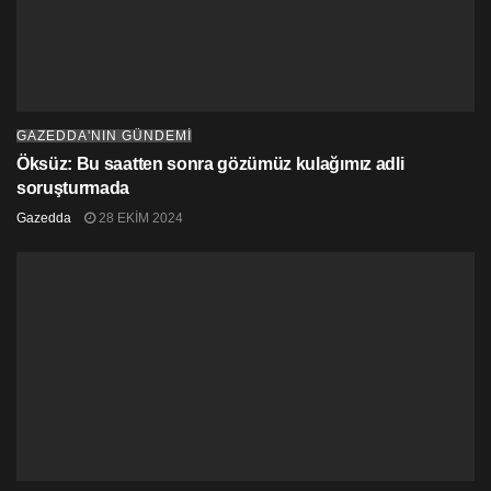
Derya ve komite üyeleri Asım Akansoy, İzlem Gürçağ
Alturğa, Yasemin Öztürk, Erek Çağatay ve Hasan
Büyükoğlu’na teşekkürlerimizi iletiriz.Sürecin yakın
takipçisi olmaya devam edeceğimizin ve insan
haklarından yana benzeri bir duruş ve kararlılığı
Cumhuriyet Meclisi’nden de beklediğimizin altını
GAZEDDA'NIN GÜNDEMİ
çizeriz.
Öksüz: Bu saatten sonra gözümüz kulağımız adli
soruşturmada
Gazedda
28 EKIM 2024