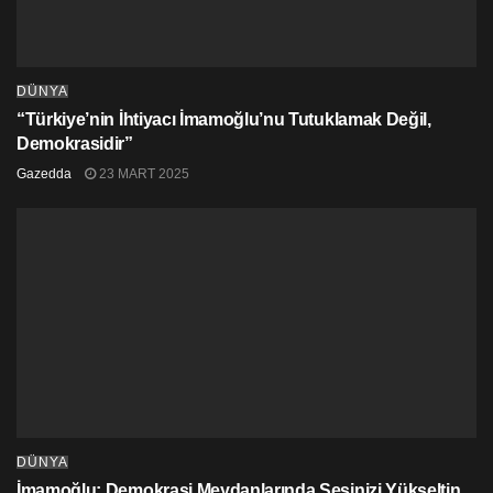
DÜNYA
“Türkiye’nin İhtiyacı İmamoğlu’nu Tutuklamak Değil,
Demokrasidir”
Gazedda
23 MART 2025
DÜNYA
İmamoğlu: Demokrasi Meydanlarında Sesinizi Yükseltin