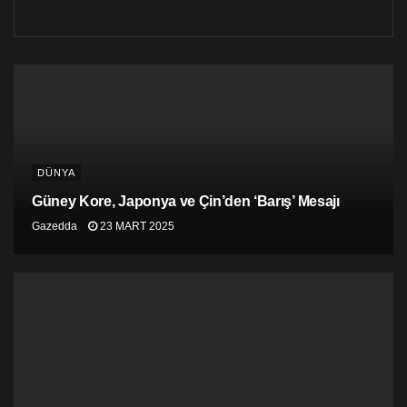
Bu mezarda bulunan marihuana tamamen dişiydi. Bu,
dişiyi yetiştirme nedenine ışık tutar; bu insanlar THC
içeriği yüksek olan bir hasat elde etmek istemiş
olmalılar. Bu mezarda bulunan marihuana miktarı göz
önüne alındığında, psikoaktif esrarın Şaman
topluluğunun yaşamında ve kültüründe önemli bir rol
oynamış olması gerektiği görülmektedir.
DÜNYA
Kaynak:
Güney Kore, Japonya ve Çin’den ‘Barış’ Mesajı
2700 Year Old ‘Weed Stash’ Found in
Gazedda
23 MART 2025
Ancient Tomb And Still Good?