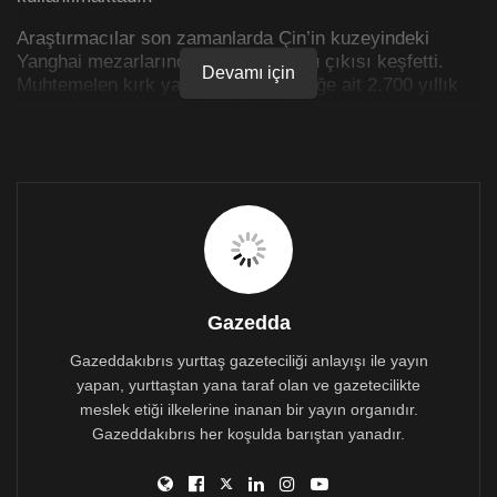
Araştırmacılar son zamanlarda Çin’in kuzeyindeki
Yanghai mezarlarında marihuana otu çıkısı keşfetti.
Devamı için
Muhtemelen kırk yaşlarında bir erkeğe ait 2,700 yıllık
bir mezardaTHC (tetrahidrokanabinol) bakımından
zengin tormurcuk otu bulundu.
Araştırmacılar, erkeğin, Turpan Havzası’nın eski Gushi
kültüründen bir Şaman olduğuna inanıyor. Söz konusu
çıkı esrar kokusu ve tadını kaybetmiş olmasına rağmen
hala yeşilliğini koruyor.
Uluslararası bir araştırma ekibi 789 gram olan
marihuana çıkısını inceledi ve içeriğinde bulunan ve
Gazedda
ana psikoaktif kiyasal bileşen olan tetrahidrokanabinol
(THC) rastladı; bu da onu kenevirden farklılaştırıyor.
Gazeddakıbrıs yurttaş gazeteciliği anlayışı ile yayın
yapan, yurttaştan yana taraf olan ve gazetecilikte
Yani bu mariuana büyük olasılıkla rekreasyon
meslek etiği ilkelerine inanan bir yayın organıdır.
keneviriydi. Bu durumda soru şu: eskiler marihuana ile
Gazeddakıbrıs her koşulda barıştan yanadır.
kafa mı buluyordu? Lider araştırmacı Ethan Russo’ya
göre, bu eski tomurcuk otu bugün dünyada
yetiştirilenlerle çok benzerlik gösteriyor.