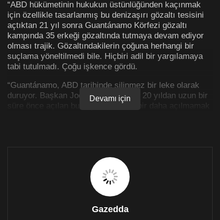
“ABD hükümetinin hukukun üstünlüğünden kaçınmak
için özellikle tasarlanmış bu denizaşırı gözaltı tesisini
açtıktan 21 yıl sonra Guantánamo Körfezi gözaltı
kampında 35 erkeği gözaltında tutmaya devam ediyor
olması trajik. Gözaltındakilerin çoğuna herhangi bir
suçlama yöneltilmedi bile. Hiçbiri adil bir yargılamaya
tabi tutulmadı. Çoğu işkence gördü.
“Guantánamo, ABD tarihinde silinmez bir leke olarak
duruyor. Başkan Joe Biden’ın tarihin 20 yıldan uzun bir
Devamı için
süre önce açılan bu sayfasını artık bir daha açılmamak
üzere kapatması gerekiyor.”
Uluslararası Af Örgütü Amerika Kıtası Direktörü Erika
Guevara-Rosas, Guantánamo Körfezi gözaltı
merkezinin 11 Ocak’taki 21. açılış yıldönümünde ABD
Başkanı Biden’a kısaca bu sözlerle
seslenmişti
.
Küba’nın Guantánamo Körfezi’nde ABD’ye ait olan
askeri hapishane, 11 Eylül 2001’deki saldırılardan tam
dört ay sonra açıldı.
Gazedda