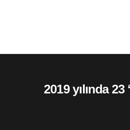
2019 yılında 23 “