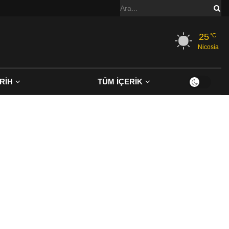
25
°C
Nicosia
RİH
TÜM İÇERİK