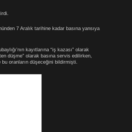
rdi.
ününden 7 Aralık tarihine kadar basına yansıya
aylığı’nın kayıtlarına “iş kazası” olarak
en düşme” olarak basına servis edilirken,
bu oranların düşeceğini bildirmişti.