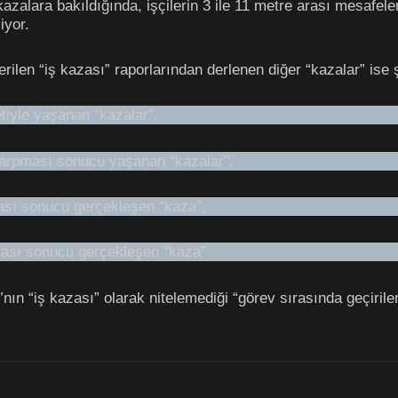
zalara bakıldığında, işçilerin 3 ile 11 metre arası mesafel
iyor.
rilen “iş kazası” raporlarından derlenen diğer “kazalar” ise 
tiyle yaşanan “kazalar”,
çarpması sonucu yaşanan “kazalar”,
ası sonucu gerçekleşen “kaza”,
ası sonucu gerçekleşen “kaza”
nın “iş kazası” olarak nitelemediği “görev sırasında geçirilen