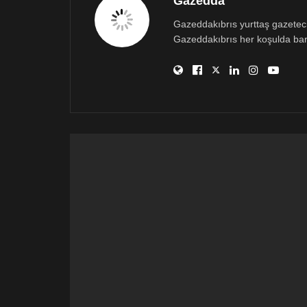
Gazedda
Gazeddakıbrıs yurttaş gazetecili
Gazeddakıbrıs her koşulda bar