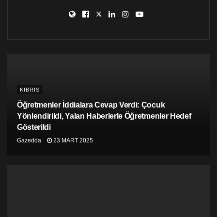
Kanatlı’nın paylaşımı 1993 yılında Maraş ile ilgili uluslar
arası bir ekibin bir çalışma yapıldığı yönünde.
Raporu hazırlayanlar:
KIBRIS
Öğretmenler İddialara Cevap Verdi: Çocuk
Yönlendirildi, Yalan Haberlerle Öğretmenler Hedef
Gösterildi
Gazedda
23 MART 2025