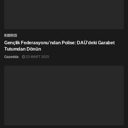
KIBRIS
Uzman ekibin görüştüğü Kıbrıslı Türkler
Gençlik Federasyonu’ndan Polise: DAÜ’deki Garabet
Tutumdan Dönün
Gazedda
23 MART 2025