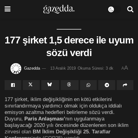
177 şirket 1,5 derece ile uyum
sözü verdi
A
Gazedda
13 Aralık 2019
Okuma Süresi: 3 dk
A
177 şirket, iklim değişikliğinin en kötü etkilerini
sınırlandırmaya yardımcı olmak için oldukça iddialı
emisyon azaltma hedefleri belirleme sözü verdi.
Duyuru,
Paris Anlaşması’
nın uygulanmaya
başlayacağı 2020 yılı öncesinde düzenlenen son iklim
zirvesi olan
BM İklim Değişikliği 25. Taraflar
Konferansı
‘nda (COP25) yapıldı.