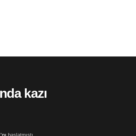
ında kazı
’nı
başlatmıştı.