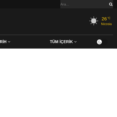
26
°C
Nicosia
RİH
TÜM İÇERİK