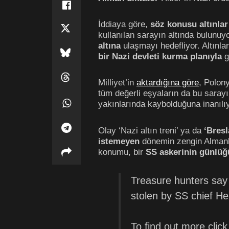
İddiaya göre,
söz konusu altınlar
kullanılan sarayın altında bulunu
altına
ulaşmayı hedefliyor. Altınla
bir Nazi devleti kurma planıyla
g
Milliyet’in
aktardığına göre
, Polon
tüm değerli eşyaların da bu sarayın
yakınlarında kaybolduğuna inanılıy
Olay ‘Nazi altın treni’ ya da
‘Bresl
istemeyen
dönemin zengin Almanlar
konumu, bir
SS askerinin günlüğ
Treasure hunters say 
stolen by SS chief He
To find out more clic