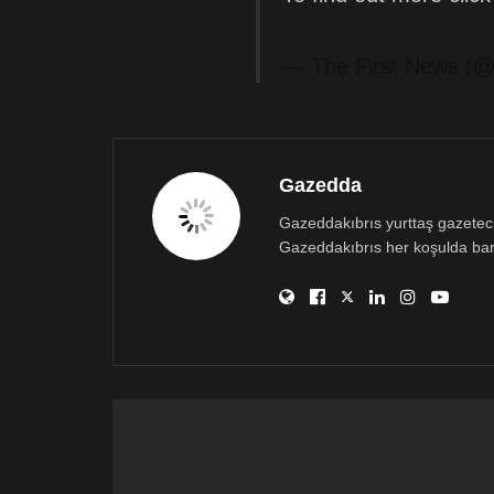
— The First News (
Gazedda
Gazeddakıbrıs yurttaş gazetecili
Gazeddakıbrıs her koşulda bar