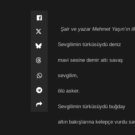
Şair ve yazar Mehmet Yaşın’ın ilk
Sevgilimin türküsüydü deniz
mavi sesine demir attı savaş
sevgilim,
ölü asker.
Sevgilimin türküsüydü buğday
altın bakışlarına kelepçe vurdu s