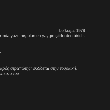
Lefkoşa, 1978
rında yazılmış olan en yaygın şiirlerden biridir.
Υ
ρός στρατιώτης” εκδίδεται στην τουρκική,
πέτειό του