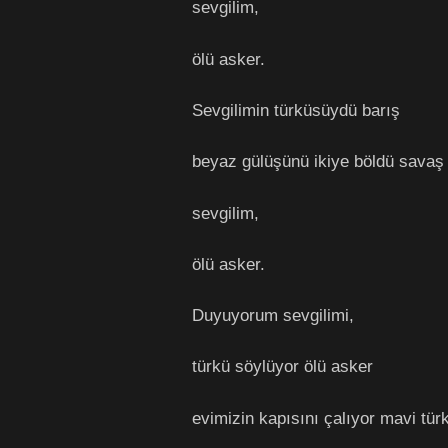
sevgilim,
ölü asker.
Sevgilimin türküsüydü barış
beyaz gülüşünü ikiye böldü sava
sevgilim,
ölü asker.
Duyuyorum sevgilimi,
türkü söylüyor ölü asker
evimizin kapısını çalıyor mavi tür