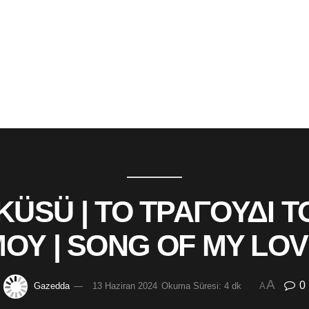
KÜSÜ | ΤΟ ΤΡΑΓΟΥΔΙ
ΟΥ | SONG OF MY LO
A
0
Gazedda
13 Haziran 2024
Okuma Süresi: 4 dk
A