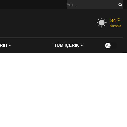
34
°C
Nicosia
RİH
TÜM İÇERİK