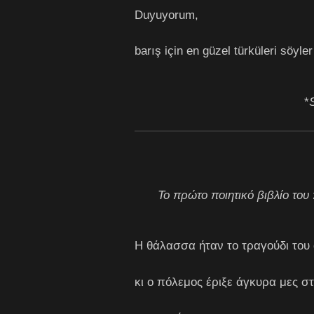
Duyuyorum,
barış için en güzel türküleri söyle
*
Το πρώτο ποιητικό βιβλίο του
H θάλασσα ήταν το τραγούδι του
κι ο πόλεμος έριξε άγκυρα μες σ