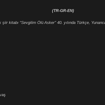
(TR-GR-EN)
 şiir kitabı “Sevgilim Ölü Asker” 40. yılında Türkçe, Yunan
avaş