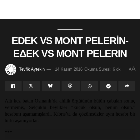
EDEK VS MONT PELERİN-
ΕΔΕΚ VS MONT PELERIN
A
Tevfik Aytekin
14 Kasım 2016
Okuma Süresi: 6 dk
A
Altı kez batan Osmanlı’da ahilik örgütünün bütün çabaları sonuç
vermemiş, Selçuklu beylikler “küçük olsun, benim olsun.”
hesabını aşamamışlardı. Kıbrıs’ta da çözümsüzler aynı hesabı bir
türlü aşamıyorlar.
***