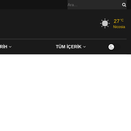
27
°C
Nicosia
RİH
TÜM İÇERİK