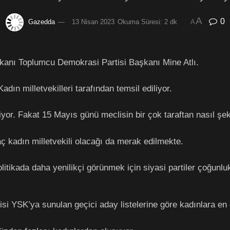
A
0
Gazedda
13 Nisan 2023
Okuma Süresi: 2 dk
A
aşkanı Toplumcu Demokrasi Partisi Başkanı Mine Atlı.
adın milletvekilleri tarafından temsil ediliyor.
or. Fakat 15 Mayıs günü meclisin bir çok taraftan nasıl şek
ç kadın milletvekili olacağı da merak edilmekte.
politikada daha yenilikçi görünmek için siyasi partiler çoğunl
tisi YSK’ya sunulan geçici aday listelerine göre kadınlara en 