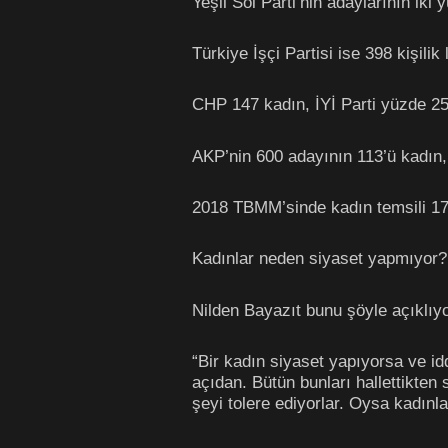
Yeşil Sol Parti’nin adaylarının iki
Türkiye İşçi Partisi ise 398 kişili
CHP 147 kadın, İYİ Parti yüzde 25 
AKP’nin 600 adayının 113’ü kadın,
2018 TBMM’sinde kadın temsili 17,
Kadınlar neden siyaset yapmıyor?
Nilden Bayazıt bunu şöyle açıklıyo
“Bir kadın siyaset yapıyorsa ve id
açıdan. Bütün bunları hallettikten
şeyi tolere ediyorlar. Oysa kadınl