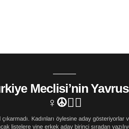
rkiye Meclisi’nin Yavrus
♀☮✌🏻
il çıkarmadı. Kadınları öylesine aday gösteriyorlar v
cak listelere yine erkek aday birinci sıradan yazılıy