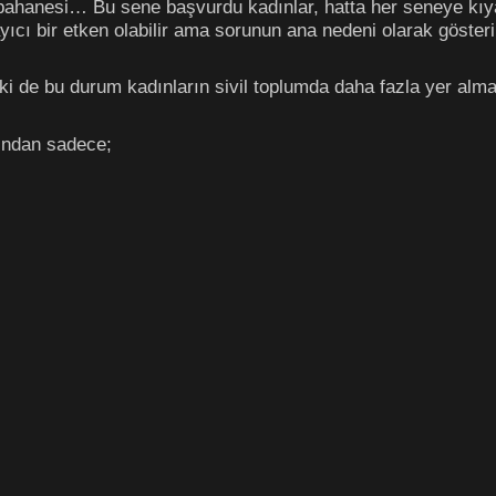
bahanesi… Bu sene başvurdu kadınlar, hatta her seneye kıya
ayıcı bir etken olabilir ama sorunun ana nedeni olarak göster
lki de bu durum kadınların sivil toplumda daha fazla yer almas
sından sadece;