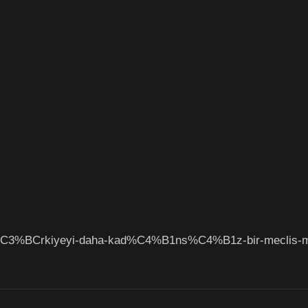
t%C3%BCrkiyeyi-daha-kad%C4%B1ns%C4%B1z-bir-meclis-mi