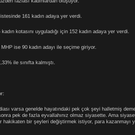
 yüzden fazlası kadınlardan oluşuyor.
k listesinde 161 kadın adaya yer verdi.
kadın kotasını uyguladığı için 152 kadın adaya yer verdi.
 MHP ise 90 kadın adayı ile seçime giriyor.
33% ile sınıfta kalmıştı.
r:
diası varsa genelde hayatındaki pek çok şeyi halletmiş demek
 sonra pek de fazla eyvallahınız olmaz siyasette. Ama siyase
ar hakikaten bir şeyleri değiştirmek istiyor, para kazanmayı 