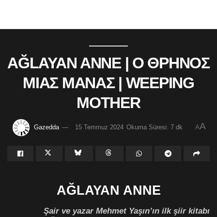
AĞLAYAN ANNE | Ο ΘΡΗΝΟΣ
ΜΙΑΣ ΜΑΝΑΣ | WEEPING
MOTHER
A
Gazedda
15 Temmuz 2024
Okuma Süresi: 7 dk
A
AĞLAYAN ANNE
Şair ve yazar Mehmet Yaşın’ın ilk şiir kitabı