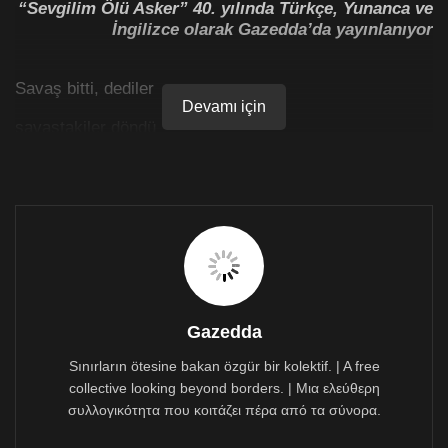
“Sevgilim Ölü Asker” 40. yılında Türkçe, Yunanca ve
İngilizce olarak Gazedda’da yayınlanıyor
Savaş bitti, dediler
Devamı için
savaştakiler döndü
koştum Sarayönü’ne
Dikilitaş’a sordum seni
“görmedim” dedi.
.
Ağlayan çocuğun peşine düştüm
Gazedda
yanan evin yanından geçtim
Sınırların ötesine bakan özgür bir kolektif. | A free
collective looking beyond borders. | Μια ελεύθερη
ölmüş bir oğlak buldum
συλλογικότητα που κοιτάζει πέρα από τα σύνορα.
oğlum seni sordum.